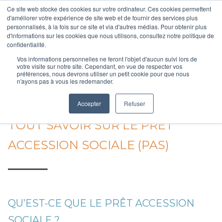
Aller
Ce site web stocke des cookies sur votre ordinateur. Ces cookies permettent
au
d'améliorer votre expérience de site web et de fournir des services plus
personnalisés, à la fois sur ce site et via d'autres médias. Pour obtenir plus
contenu
d'informations sur les cookies que nous utilisons, consultez notre politique de
Votre courtier en accession à la propriété
principal
confidentialité.
Vos informations personnelles ne feront l'objet d'aucun suivi lors de
votre visite sur notre site. Cependant, en vue de respecter vos
préférences, nous devrons utiliser un petit cookie pour que nous
n'ayons pas à vous les redemander.
Accueil
/
Les aides du gouvernement pour acheter dans l’immobilier neuf
/
Tout savo
Accepter
Refuser
TOUT SAVOIR SUR LE PRÊT
ACCESSION SOCIALE (PAS)
QU’EST-CE QUE LE PRÊT ACCESSION
SOCIALE ?