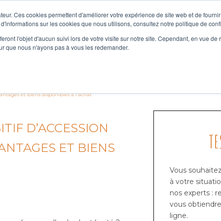
teur. Ces cookies permettent d'améliorer votre expérience de site web et de fournir 
 d'informations sur les cookies que nous utilisons, consultez notre politique de confi
eront l'objet d'aucun suivi lors de votre visite sur notre site. Cependant, en vue d
pour que nous n'ayons pas à vous les redemander.
ACCESSION
INVESTIR
FINANCER
avantages et biens disponibles à l’achat
ITIF D’ACCESSION
TE
VANTAGES ET BIENS
Vous souhaitez 
à votre situati
nos experts : 
vous obtiendre
ligne.