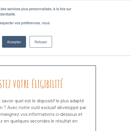
des services plus personnalisés, à la fois sur
dentialité.
e respecter vos préférences, nous
CONTACT
05.34.40.50.76
NOS CONSEILS
ACTUS
Accepter
Refuser
STEZ VOTRE ÉLIGIBILITÉ
savoir quel est le dispositif le plus adapté
on ? Avec notre outil exclusif développé par
renseignez vos informations ci-dessous et
z en quelques secondes le résultat en