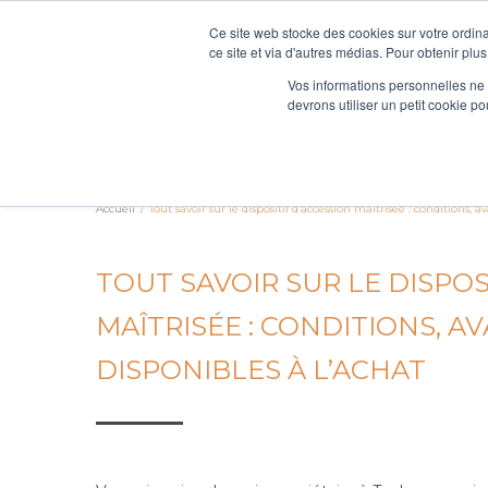
Aller
Ce site web stocke des cookies sur votre ordina
au
ce site et via d'autres médias. Pour obtenir plus
Votre courtier en accession à la propriété
contenu
Vos informations personnelles ne f
principal
devrons utiliser un petit cookie 
TROUVER SON LOGEMENT
Accueil
/
Tout savoir sur le dispositif d’accession maîtrisée : conditions, 
TOUT SAVOIR SUR LE DISPOS
MAÎTRISÉE : CONDITIONS, A
DISPONIBLES À L’ACHAT