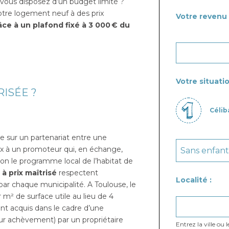
 vous disposez d’un budget limité ?
otre logement neuf à des prix
Votre revenu 
âce à un plafond fixé à 3 000 € du
Votre situatio
RISÉE ?
Célib
ose sur un partenariat entre une
ux à un promoteur qui, en échange,
on le programme local de l’habitat de
à prix maîtrisé
respectent
Localité :
par chaque municipalité. A Toulouse, le
m² de surface utile au lieu de 4
nt acquis dans le cadre d’une
tur achèvement) par un propriétaire
Entrez la ville ou 