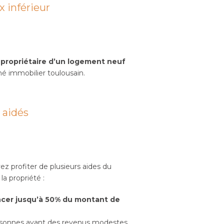
x inférieur
 propriétaire d’un logement neuf
 immobilier toulousain.
 aidés
z profiter de plusieurs aides du
a propriété :
ncer jusqu’à 50% du montant de
ersonnes ayant des revenus modestes