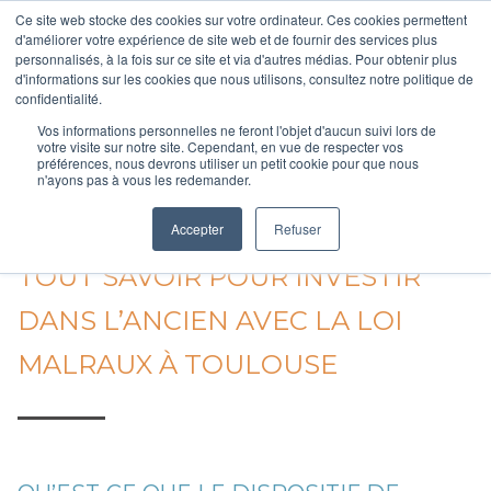
Aller
Ce site web stocke des cookies sur votre ordinateur. Ces cookies permettent
au
d'améliorer votre expérience de site web et de fournir des services plus
personnalisés, à la fois sur ce site et via d'autres médias. Pour obtenir plus
contenu
d'informations sur les cookies que nous utilisons, consultez notre politique de
Votre courtier en accession à la propriété
principal
confidentialité.
Vos informations personnelles ne feront l'objet d'aucun suivi lors de
votre visite sur notre site. Cependant, en vue de respecter vos
préférences, nous devrons utiliser un petit cookie pour que nous
n'ayons pas à vous les redemander.
Accueil
/
Tout savoir pour investir dans l’ancien avec la loi Malraux à Toulouse
Accepter
Refuser
TOUT SAVOIR POUR INVESTIR
DANS L’ANCIEN AVEC LA LOI
MALRAUX À TOULOUSE