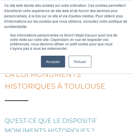
Aller
Ce site web stocke des cookies sur votre ordinateur. Ces cookies permettent
au
d'améliorer votre expérience de site web et de fournir des services plus
personnalisés, à la fois sur ce site et via d'autres médias. Pour obtenir plus
contenu
d'informations sur les cookies que nous utilisons, consultez notre politique de
Votre courtier en accession à la propriété
principal
confidentialité.
Vos informations personnelles ne feront l'objet d'aucun suivi lors de
votre visite sur notre site. Cependant, en vue de respecter vos
préférences, nous devrons utiliser un petit cookie pour que nous
n'ayons pas à vous les redemander.
Accueil
/
La loi Monuments Historiques à Toulouse
Accepter
Refuser
LA LOI MONUMENTS
HISTORIQUES À TOULOUSE
QU’EST-CE QUE LE DISPOSITIF
MONUMENTS HISTORIQUES ?