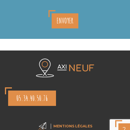
ENVOYER
05.34.40.50.76
MENTIONS LÉGALES
?