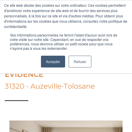
Aller
Ce site web stocke des cookies sur votre ordinateur. Ces cookies permettent
au
d'améliorer votre expérience de site web et de fournir des services plus
personnalisés, à la fois sur ce site et via d'autres médias. Pour obtenir plus
contenu
d'informations sur les cookies que nous utilisons, consultez notre politique de
Votre courtier en accession à la propriété
principal
confidentialité.
Vos informations personnelles ne feront l'objet d'aucun suivi lors de
votre visite sur notre site. Cependant, en vue de respecter vos
préférences, nous devrons utiliser un petit cookie pour que nous
n'ayons pas à vous les redemander.
Accueil
/
Programmes immobiliers
/
Auzeville-Tolosane
/
ÉVIDENCE
Accepter
Refuser
ÉVIDENCE
31320 - Auzeville-Tolosane